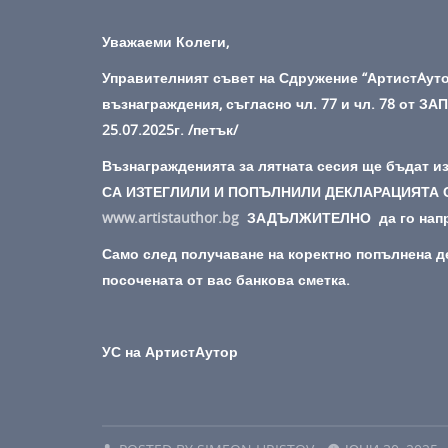
Уважаеми Колеги,
Управителният съвет на Сдружение “АртистAуто
възнаграждения, съгласно чл. 77 и чл. 78 от ЗА
25.07.2025г. /петък/
Възнагражденията за лятната сесия ще бъдат и
СА ИЗТЕГЛИЛИ И ПОПЪЛНИЛИ ДЕКЛАРАЦИЯТА
www.artistauthor.bg
ЗАДЪЛЖИТЕЛНО да го направ
Само след получаване на коректно попълнена 
посочената от вас банкова сметка.
УС на АртистАутор