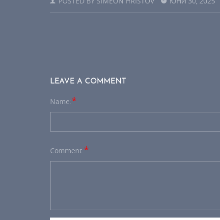
POSTED BY
SIMEON HRISTOV
ЮНИ 30, 2025
LEAVE A COMMENT
*
Name:
*
Comment: