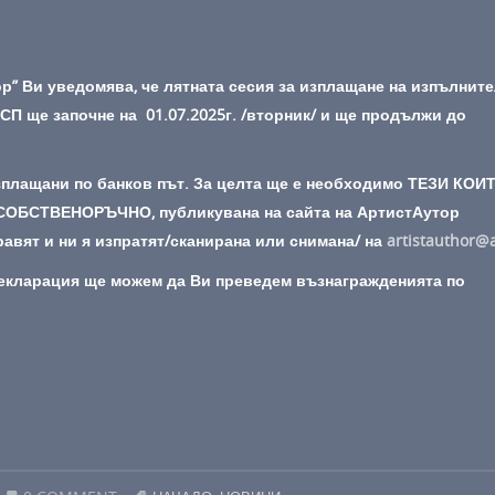
р” Ви уведомява, че лятната сесия за изплащане на изпълнит
ПСП ще започне на 01.07.2025г. /вторник/ и ще продължи до
зплащани по банков път
.
За целта ще е необходимо ТЕЗИ КОИ
СОБСТВЕНОРЪЧНО
, публикувана на сайта на АртистАутор
ят и ни я изпратят/сканирана или снимана/ на
artistauthor@
декларация ще можем да Ви преведем възнагражденията по