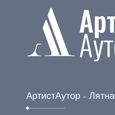
АртистАутор – Лятна