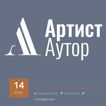
14
НОЕ.
Simeon Hristov
0 Comment
Uncategorized